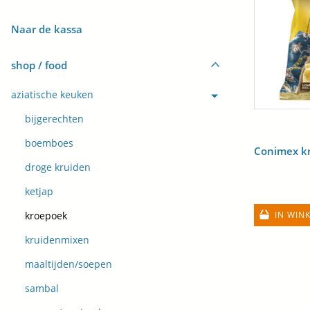
Naar de kassa
shop / food
aziatische keuken
bijgerechten
boemboes
Conimex k
droge kruiden
ketjap
IN WIN
kroepoek
kruidenmixen
maaltijden/soepen
sambal