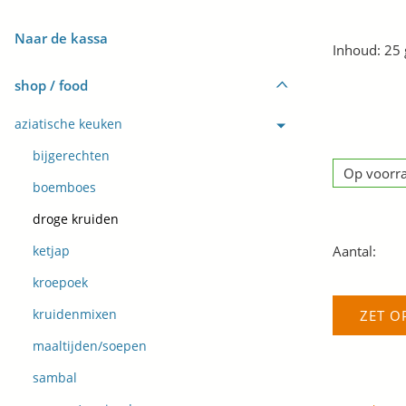
Naar de kassa
Inhoud: 25
shop / food
aziatische keuken
bijgerechten
Op voorr
boemboes
droge kruiden
Aantal:
ketjap
kroepoek
ZET O
kruidenmixen
maaltijden/soepen
sambal