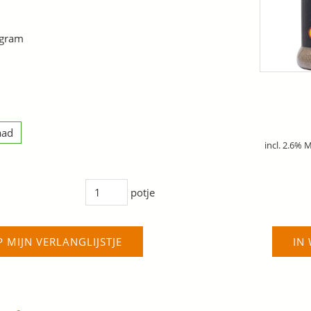
 gram
aad
incl. 2.6% 
potje
P MIJN VERLANGLIJSTJE
IN