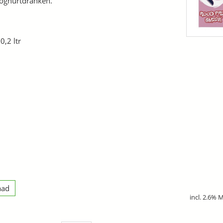
oghurtdranken.
0,2 ltr
aad
incl. 2.6% 