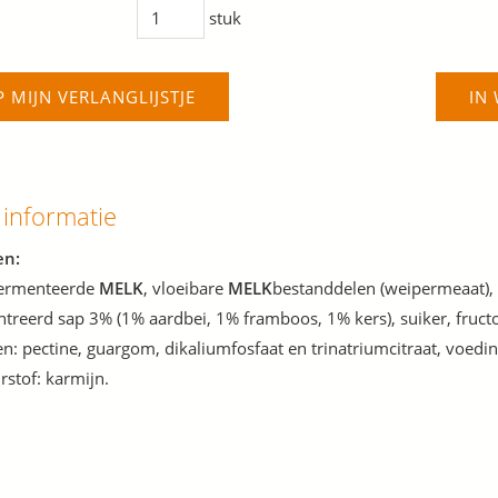
stuk
P MIJN VERLANGLIJSTJE
IN
 informatie
en:
ermenteerde
MELK
, vloeibare
MELK
bestanddelen (weipermeaat),
ntreerd sap 3% (1% aardbei, 1% framboos, 1% kers), suiker, fruct
ren: pectine, guargom, dikaliumfosfaat en trinatriumcitraat, voedi
rstof: karmijn.