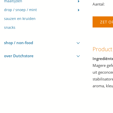
maaltijden
Aantal:
drop / snoep / mint
sauzen en kruiden
ZET O
snacks
shop / non-food
Product
over Dutchstore
Ingrediënt
Magere gef
uit geconce
stabilisato
aroma, kleu