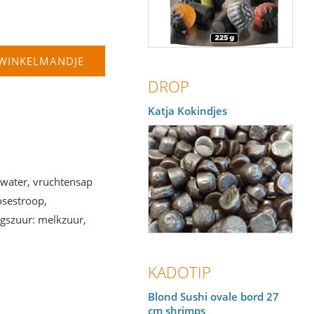
 WINKELMANDJE
DROP
Katja Kokindjes
 water, vruchtensap
osestroop,
ngszuur: melkzuur,
KADOTIP
Blond Sushi ovale bord 27
cm shrimps