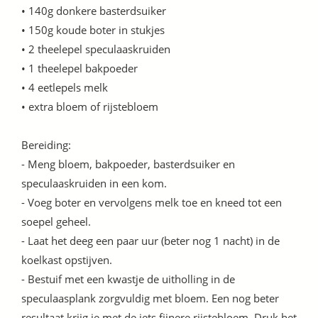
• 140g donkere basterdsuiker
• 150g koude boter in stukjes
• 2 theelepel speculaaskruiden
• 1 theelepel bakpoeder
• 4 eetlepels melk
• extra bloem of rijstebloem
Bereiding:
- Meng bloem, bakpoeder, basterdsuiker en
speculaaskruiden in een kom.
- Voeg boter en vervolgens melk toe en kneed tot een
soepel geheel.
- Laat het deeg een paar uur (beter nog 1 nacht) in de
koelkast opstijven.
- Bestuif met een kwastje de uitholling in de
speculaasplank zorgvuldig met bloem. Een nog beter
resultaat krijg je met de iets fijnere rijstebloem. Druk het