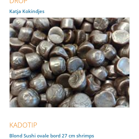
DROP
Katja Kokindjes
KADOTIP
Blond Sushi ovale bord 27 cm shrimps